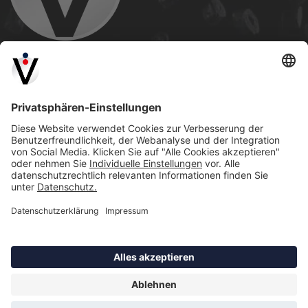
PERSONALABTEILUNG AVENTUS
Tel.:
+49 2581 4591 1123
E-Mail:
career@aventus.global
Seiteninhalt
AVENTUS GMBH & CO. KG
Katzheide 33
48231 Warendorf
Impressum
Datenschutz
Sitemap
AGB
AEB
© 2026 Aventus GmbH & Co. KG